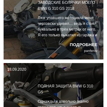
ЗАВОДСКИЕ БОЛЯЧКИ МОЕГО
BMW G 310 GS 2018
Лязг упавшего мотоцикла меня
чертовски удивил… ведь я стоял
буквально в трёх метрах от него.
Я его только выкатил из гаража и
поставил на боковую подставку,
ПОДРОБНЕЕ
собираясь протереть пыль.
panferov
Секунду спустя он наклонился
чуть ниже - как будто
устраиваясь поудобнее. Я не
18.09.2020
обратил на это особого
внимания - вид
ПОЛНАЯ ЗАЩИТА BMW G 310
GS
Однажды я довольно знатно