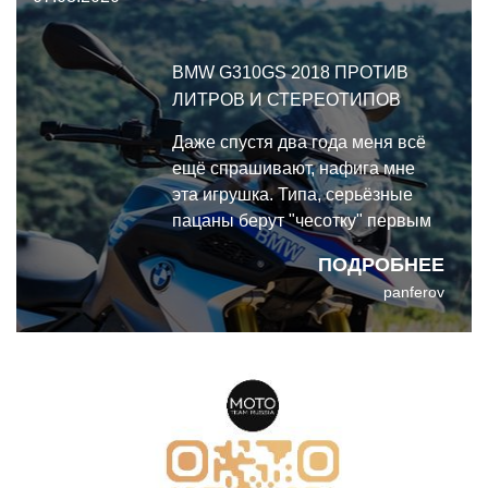
далее.
BMW G310GS 2018 ПРОТИВ
ЛИТРОВ И СТЕРЕОТИПОВ
Даже спустя два года меня всё
ещё спрашивают, нафига мне
эта игрушка. Типа, серьёзные
пацаны берут "чесотку" первым
байком, а уж покупать пятый или
ПОДРОБНЕЕ
десятый надо только литр и
panferov
более. Ну да. Есть у меня пара
друзей, которые действительно
выросли из всего, что меньше
литра. Один из них очень
неплохо