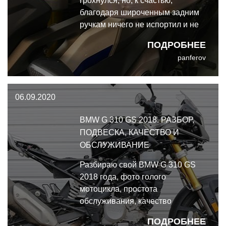
грохнулся, но, к счастью,
благодаря широченным задним
ручкам ничего не испортил и не
сломал. Но тогда я понял, что
ПОДРОБНЕЕ
даже на лёгком мотоцикле
panferov
можно убраться весьма
серьёзно, и решил поставить на
него защиту.
06.09.2020
BMW G 310 GS 2018. РАЗБОР,
ПОДВЕСКА, КАЧЕСТВО И
ОБСЛУЖИВАНИЕ
Разбираю свой BMW G 310 GS
2018 года, фото голого
мотоцикла, простота
обслуживания, качество
изготовления. Много фото.
ПОДРОБНЕЕ