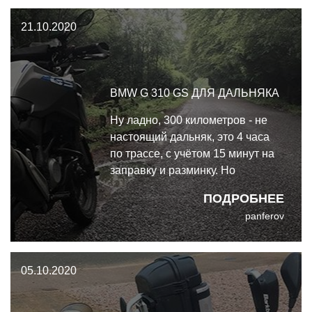
особо заковыристых мест я
21.10.2020
проезжал на первой передаче с
выставл
BMW G 310 GS ДЛЯ ДАЛЬНЯКА
Ну ладно, 300 километров - не
настоящий дальняк, это 4 часа
по трассе, с учётом 15 минут на
заправку и разминку. Но
настоящий гусевод (даже если
ПОДРОБНЕЕ
тот гусь совсем мелкий😁)
panferov
подсознательно ищет гребеня - и
находит. Так что те же 300
километров можно ехать весь
05.10.2020
день, попутно знакомясь с
ассортиментом са