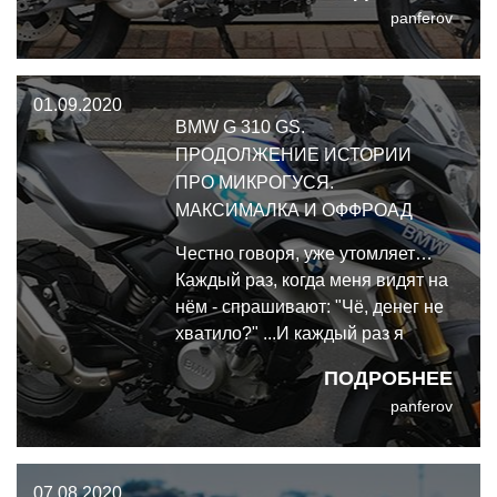
panferov
01.09.2020
BMW G 310 GS.
ПРОДОЛЖЕНИЕ ИСТОРИИ
ПРО МИКРОГУСЯ.
МАКСИМАЛКА И ОФФРОАД
Честно говоря, уже утомляет…
Каждый раз, когда меня видят на
нём - спрашивают: "Чё, денег не
хватило?" ...И каждый раз я
отвечаю: "Он НОВЫЙ и
ПОДРОБНЕЕ
офигенный!". Если начинают
panferov
расспрашивать - уже по
накатанной объясняю, что он на
гарантии, что реально едет
07.08.2020
везде, лёгкий и бодрый, и так