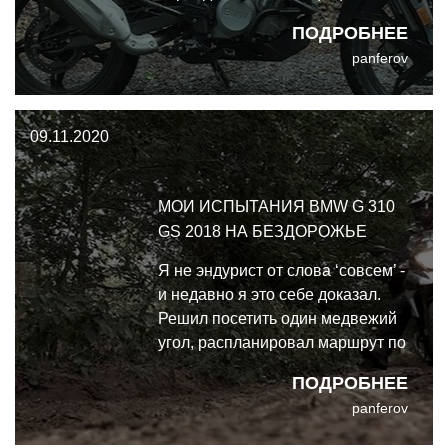
мотоцикл. Для многих (реально
ПОДРОБНЕЕ
многих) минусом по умолчанию
panferov
является его индийское
происхождение. Потом -
вибрации (которых для
09.11.2020
одностволки не так уж много).
Потом - якобы чахлый движок
(которого вп
МОИ ИСПЫТАНИЯ BMW G 310
GS 2018 НА БЕЗДОРОЖЬЕ
Я не эндурист от слова ‘совсем’ -
и недавно я это себе доказал.
Решил посетить один медвежий
угол, распланировал маршрут по
деревням на 300 километров, и
ПОДРОБНЕЕ
обнаружил, что не хватает во
panferov
мне духу переть напролом и
использовать технику. Пару