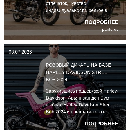
отпечаток, чувство
индивидуальности, редкое в
современном мотомире.
ПОДРОБНЕЕ
panferov
08.07.2026
РОЗОВЫЙ ДИКАРЬ НА БАЗЕ
HARLEY-DAVIDSON STREET
BOB 2024
Заручившись поддержкой Harley-
Davidson, Арьян ван ден Бум
выбрал Harley-Davidson Street
Bob 2024 и превратил его в
уничтожающий покрышки стрит-
ПОДРОБНЕЕ
трекер, получивший прозвище