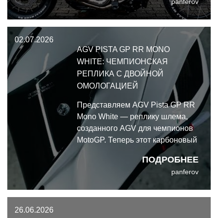
panferov
"Pink Savage" (Розовый дикарь).
02.07.2026
AGV PISTA GP RR MONO
WHITE: ЧЕМПИОНСКАЯ
РЕПЛИКА С ДВОЙНОЙ
ОМОЛОГАЦИЕЙ
Представляем AGV Pista GP RR
Mono White — реплику шлема,
созданного AGV для чемпионов
MotoGP. Теперь этот карбоновый
мотошлем полностью
ПОДРОБНЕЕ
соответствует новейшим и
panferov
крайне жёстким стандартам
безопасности ECE 22.06 и DOT.
26.06.2026