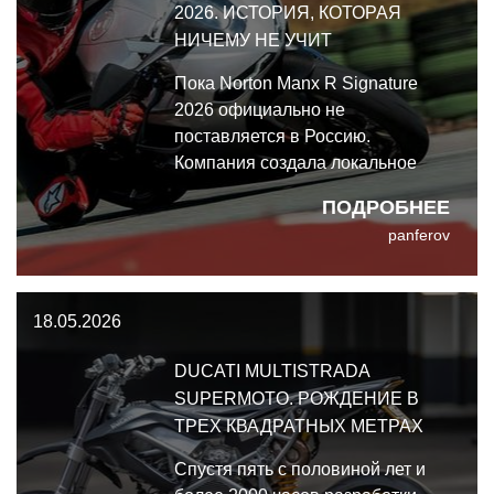
2026. ИСТОРИЯ, КОТОРАЯ
НИЧЕМУ НЕ УЧИТ
Пока Norton Manx R Signature
2026 официально не
поставляется в Россию.
Компания создала локальное
представительство, которое
ПОДРОБНЕЕ
сейчас проходит тернистый путь
panferov
сертификации, так что в
обозримом будущем мы сможем
увидеть этот мотоцикл у
18.05.2026
официальных дилеров.
DUCATI MULTISTRADA
SUPERMOTO. РОЖДЕНИЕ В
ТРЕХ КВАДРАТНЫХ МЕТРАХ
Спустя пять с половиной лет и