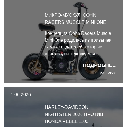
МИКРО-МУСКУЛ: COHN
RACERS MUSCLE MINI ONE
Концепция Cohn Racers Muscle
Mini One родилась из привычек
самих создателей, которые
используют технику для
быстрого перемещения по
ПОДРОБНЕЕ
паддокам гоночных трасс,
panferov
частным мероприятиям и
обширным закрытым
территориям.
11.06.2026
HARLEY-DAVIDSON
NIGHTSTER 2026 ПРОТИВ
HONDA REBEL 1100