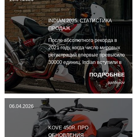
INDIAN 2025. СТАТИСТИКА
ПРОДАЖ
После абсолютного рекорда в
2021 году, когда число мировых
регистраций впервые превысило
30000 единиц, Indian вступили в
четырёхлетний спад. К 2025 году
ПОДРОБНЕЕ
количество регистраций упало
panferov
до 24421 единицы.
06.04.2026
KOVE 450R. ПРО
ОБНОВЛЕНИЯ