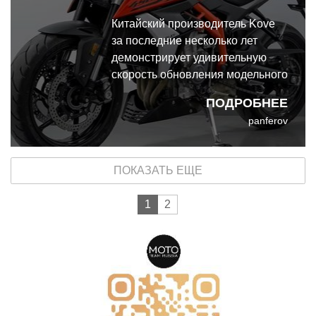
Китайский производитель Kove
за последние несколько лет
демонстрирует удивительную
скорость обновления модельного
ряда. Его нейкед 450R всего
ПОДРОБНЕЕ
через два года после дебюта
panferov
получит совершенно новый
облик.
ПОКАЗАТЬ ЕЩЕ
1
2