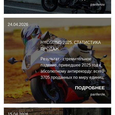
panferov
кайфового туринга на любом
мотоцикле, то теперь сценарий
перевернулся.
24.04.2026
HYOSUNG 2025. СТАТИСТИКА
ПРОДАЖ
Результат - стремительное
падение, приведшее 2025 год к
абсолютному антирекорду: всего
3705 проданных по миру единиц,
что на 35,8% меньше
ПОДРОБНЕЕ
предыдущего года.
panferov
15.04.2026