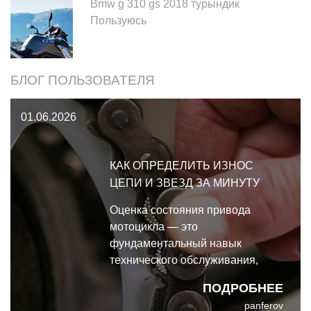
Bmw g 310 gs 2018 турындик
Пользуюсь
БЛОГ ПОЛЬЗОВАТЕЛЯ
01.06.2026
КАК ОПРЕДЕЛИТЬ ИЗНОС
ЦЕПИ И ЗВЕЗД ЗА МИНУТУ
Оценка состояния привода
мотоцикла — это
фундаментальный навык
технического обслуживания,
который напрямую влияет на
ПОДРОБНЕЕ
динамику разгона и
panferov
безопасность.