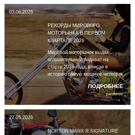
03.06.2026
РЕКОРДЫ МИРОВОГО
МОТОРЫНКА В ПЕРВОМ
КВАРТАЛЕ 2026
Мировой моторынок выдал
оглушительный подхват на
старте 2026 года, вписав в
историю самую мощную четверть
за всё время наблюдений. За
ПОДРОБНЕЕ
первые три месяца по всей
panferov
планете зарегистрировано 16,8
миллиона новых мотоциклов, что
означает уверенный двузначный
27.05.2026
рост на 11%.
NORTON MANX R SIGNATURE