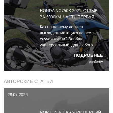
HONDA NC750X 2021. ОТЗЫВ
ЗА 3000КМ. ЧАСТЬ ПЕРВАЯ
Как по-вашему должен
выглядеть мотоцикл на все
случаи жизни? Вообще
универсальный, для любого
райдера и местности?.. Ну
ПОДРОБНЕЕ
ладно, ограничимся асфальтом и
panferov
небольшими съездами на
грунтовки. Но договоримся, что
ездить на нём сможет и лёгкая
АВТОРСКИЕ СТАТЬИ
девочка, и высокий дядька.
28.07.2026
NORTON ATLAS 2026: ПЕРВЫЙ