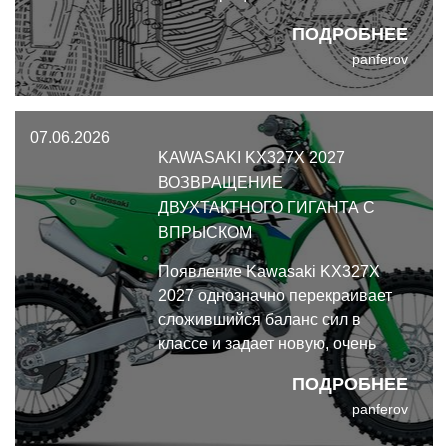
MotoCorp.
ПОДРОБНЕЕ
panferov
07.06.2026
KAWASAKI KX327X 2027
ВОЗВРАЩЕНИЕ
ДВУХТАКТНОГО ГИГАНТА С
ВПРЫСКОМ
Появление Kawasaki KX327X
2027 однозначно перекраивает
сложившийся баланс сил в
классе и задает новую, очень
высокую планку для
ПОДРОБНЕЕ
конкурентов.
panferov