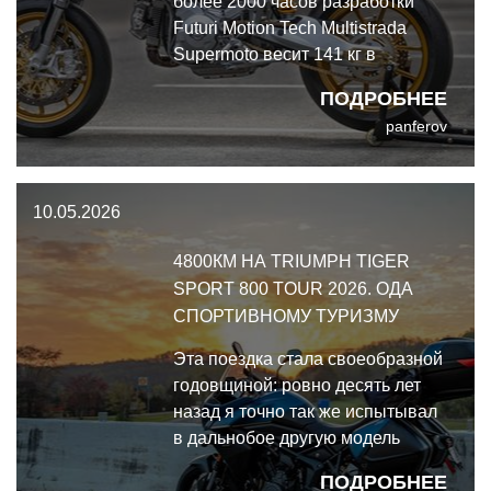
более 2000 часов разработки
Futuri Motion Tech Multistrada
Supermoto весит 141 кг в
снаряженном состоянии,
ПОДРОБНЕЕ
выдавая 112 лошадиных сил и
panferov
123 Нм крутящего момента на
заднем колесе.
10.05.2026
4800КМ НА TRIUMPH TIGER
SPORT 800 TOUR 2026. ОДА
СПОРТИВНОМУ ТУРИЗМУ
Эта поездка стала своеобразной
годовщиной: ровно десять лет
назад я точно так же испытывал
в дальнобое другую модель
Triumph. Но если тогда
ПОДРОБНЕЕ
доказывалась сама возможность