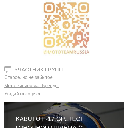
УЧАСТНИК ГРУПП
Старое, но не забытое!
Мотоэкипировка. Бренды
Угадай мотоцикл
KABUTO F-17 GP: ТЕСТ
ГОНОЧНОГО ШЛЕМА С