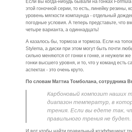
Если вы когда-нибудь бывали на гонках Formula
этой гоночной серии, то есть, линейку резины, 
уровень мягкости компаунда - отдельный дожде
погодные условия. А теперь представьте, что в
четыре варианта, а одиннадцать!
А казалось бы, тормоза и тормоза. Если на топ
Stylema, а диски при этом могут быть почти лю
сильно меняются от гонки к гонке, и неужели ж
гонки высшего уровня, и то, что у команд есть
аспектах - это очень круто.
По словам Маттиа Томболана, сотрудника B
Карбоновый композит наших т
диапазон температур, в кото
трения. Если вы едете так, ч
правильного трения не будет.
И вот чтобы найти правильный коэффициент тр