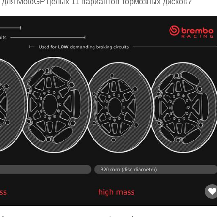
т для MotoGP целых 11 вариантов тормозных дисков?