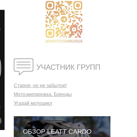
УЧАСТНИК ГРУПП
Старое, но не забытое!
Мотоэкипировка. Бренды
Угадай мотоцикл
ОБЗОР LEATT CARDO