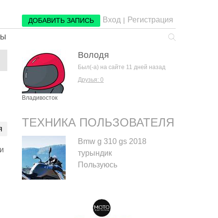
Вход
Регистрация
|
ДОБАВИТЬ ЗАПИСЬ
РЫ
Володя
Был(-а) на сайте 11 дней назад
Друзья: 0
Владивосток
ТЕХНИКА ПОЛЬЗОВАТЕЛЯ
я
Bmw g 310 gs 2018
ии
турындик
Пользуюсь