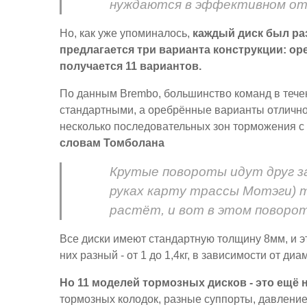
нуждаются в эффективном от
Но, как уже упоминалось,
каждый диск был раз
предлагается три варианта конструкции: ор
получается 11 вариантов.
По данным Brembo, большинство команд в тече
стандартными, а оребрённые варианты отлично 
несколько последовательных зон торможения с
словам Томболана
Крутые повороты идут друг за
руках карту трассы Мотэги) 
растёт, и вот в этом поворо
Все диски имеют стандартную толщину 8мм, и эт
них разный - от 1 до 1,4кг, в зависимости от диа
Но 11 моделей тормозных дисков - это ещё н
тормозных колодок, разные суппорты, давлени