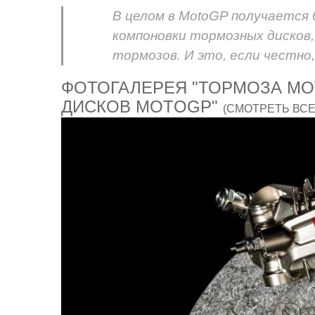
В целом в MotoGP получается 
компоновки тормозных дисков,
тормозов. И это, если честно
ФОТОГАЛЕРЕЯ "ТОРМОЗА MO
ДИСКОВ MOTOGP"
(СМОТРЕТЬ ВСЕ