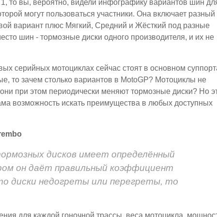
 1, то вы, вероятно, видели инфографику вариантов шин дл
которой могут пользоваться участники. Она включает разный
вой вариант плюс Мягкий, Средний и Жёсткий под разные
место шин - тормозные диски одного производителя, и их не
овых серийных мотоциклах сейчас стоят в основном суппорт
бые, то зачем столько вариантов в MotoGP? Мотоциклы не
е они при этом периодически меняют тормозные диски? Но э
 сама возможность искать преимущества в любых доступных
rembo
ормозных дисков имеет определённый
ром он даёт правильный коэффициент
то диски недогреты или перегреты, то
ения для каждой гоночной трассы, веса мотоцикла, мощнос